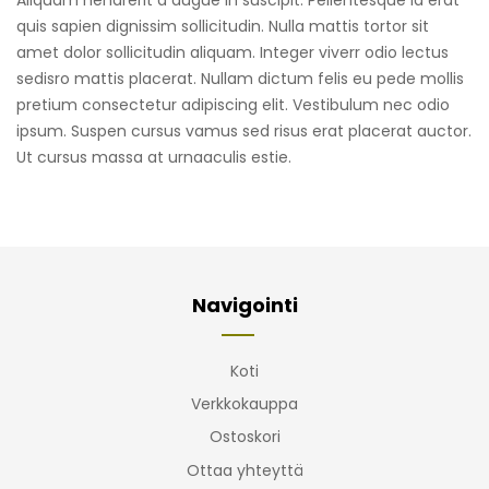
Aliquam hendrerit a augue in suscipit. Pellentesque id erat
quis sapien dignissim sollicitudin. Nulla mattis tortor sit
amet dolor sollicitudin aliquam. Integer viverr odio lectus
sedisro mattis placerat. Nullam dictum felis eu pede mollis
pretium consectetur adipiscing elit. Vestibulum nec odio
ipsum. Suspen cursus vamus sed risus erat placerat auctor.
Ut cursus massa at urnaaculis estie.
Navigointi
Koti
Verkkokauppa
Ostoskori
Ottaa yhteyttä