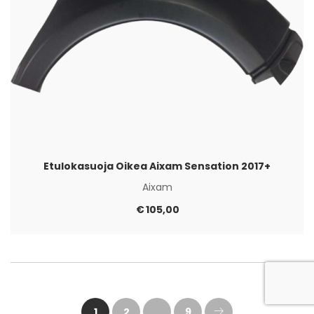
Etulokasuoja Oikea Aixam Sensation 2017+
Aixam
€
105,00
1
2
…
9