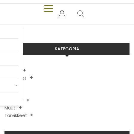
KATEGORIA
Aixam
Chatenet
JDM
Ligier
Microcar
Muut
Tarvikkeet