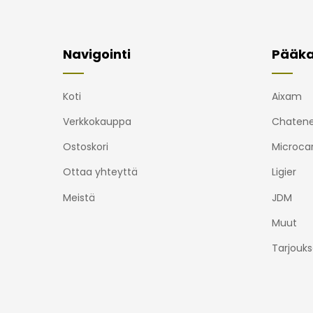
Navigointi
Pääka
Koti
Aixam
Verkkokauppa
Chatene
Ostoskori
Microca
Ottaa yhteyttä
Ligier
Meistä
JDM
Muut
Tarjouks