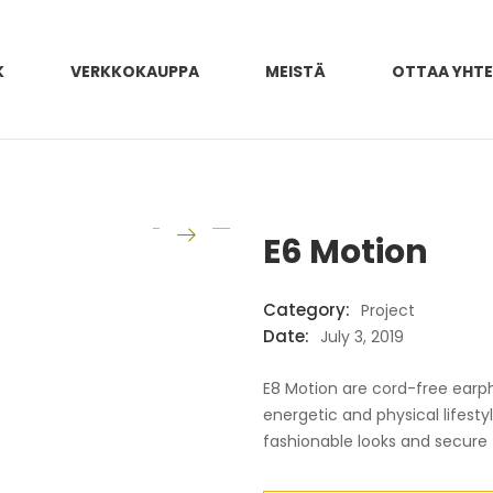
K
VERKKOKAUPPA
MEISTÄ
OTTAA YHT
E6 Motion
Category:
Project
Date:
July 3, 2019
E8 Motion are cord-free earp
energetic and physical lifest
fashionable looks and secure