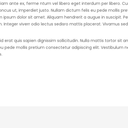
tiam ante ex, ferme ntum vel libero eget interdum per libero. Cur
honcus ut, imperdiet justo. Nullam dictum felis eu pede mollis pr
ipsum dolor sit amet. Aliquam hendrerit a augue in suscipit. Pell
am. Integer viverr odio lectus sedisro mattis placerat. Vivamus se
 erat quis sapien dignissim sollicitudin. Nulla mattis tortor sit a
 eu pede mollis pretium consectetur adipiscing elit. Vestibulum
e.