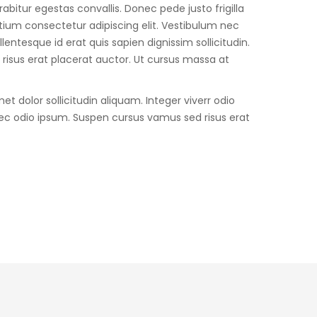
abitur egestas convallis. Donec pede justo frigilla
etium consectetur adipiscing elit. Vestibulum nec
entesque id erat quis sapien dignissim sollicitudin.
d risus erat placerat auctor. Ut cursus massa at
met dolor sollicitudin aliquam. Integer viverr odio
 nec odio ipsum. Suspen cursus vamus sed risus erat