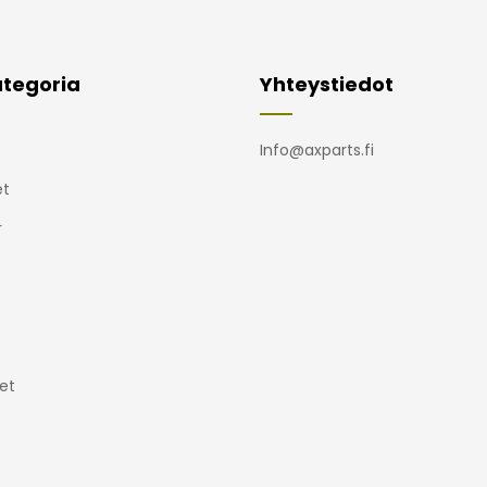
tegoria
Yhteystiedot
Info@axparts.fi
t
r
et