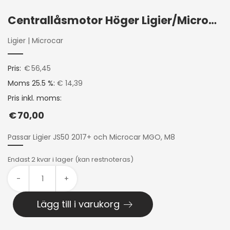
Centrallåsmotor Höger Ligier/Microcar
Ligier
|
Microcar
Pris:
€
56,45
Moms 25.5 %:
€ 14,39
Pris inkl. moms:
€
70,00
Passar Ligier JS50 2017+ och Microcar MGO, M8
Endast 2 kvar i lager (kan restnoteras)
-
+
Lägg till i varukorg