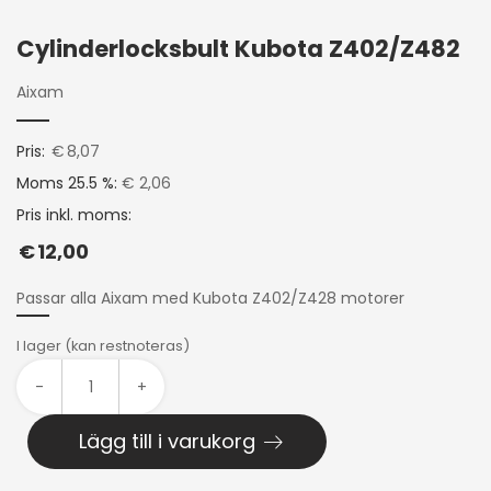
Cylinderlocksbult Kubota Z402/Z482
Aixam
Pris:
€
8,07
Moms 25.5 %:
€ 2,06
Pris inkl. moms:
€
12,00
Passar alla Aixam med Kubota Z402/Z428 motorer
I lager (kan restnoteras)
-
+
Lägg till i varukorg