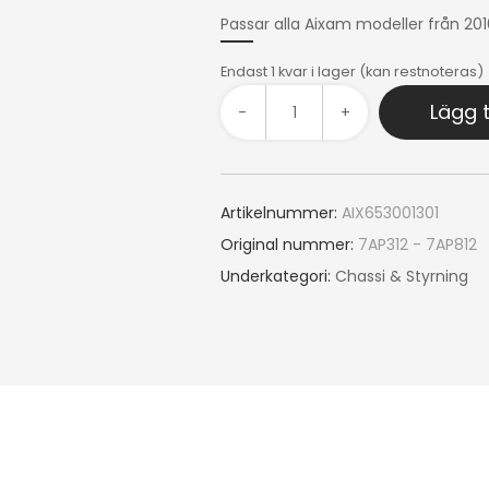
Passar alla Aixam modeller från 201
Endast 1 kvar i lager (kan restnoteras)
Lägg t
-
+
Artikelnummer:
AIX653001301
Original nummer:
7AP312 - 7AP812
Underkategori:
Chassi & Styrning