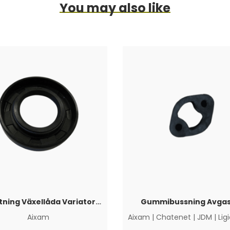
You may also like
Axeltätning Växellåda Variatorsida Aixam
Gummibussning Avgas
Aixam
Aixam
|
Chatenet
|
JDM
|
Lig