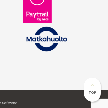
TOP
n Software