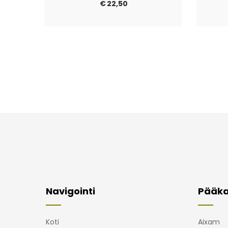
€
22,50
Navigointi
Pääka
Koti
Aixam