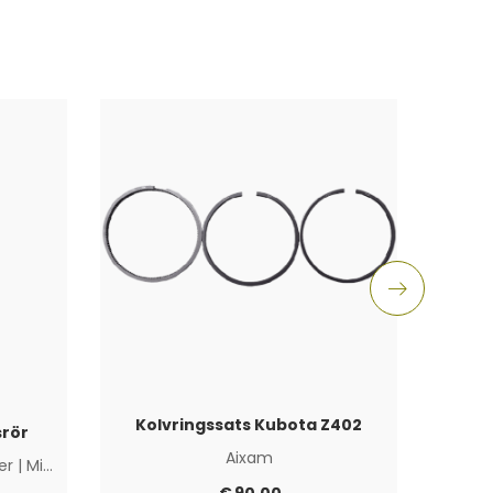
Kolvringssats Kubota Z402
rör
Aixam
ier
|
Microcar
|
Övriga