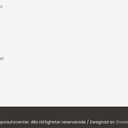
t
r
et
poautocenter. Alla rättigheter reserverade / Designad av:
Envio