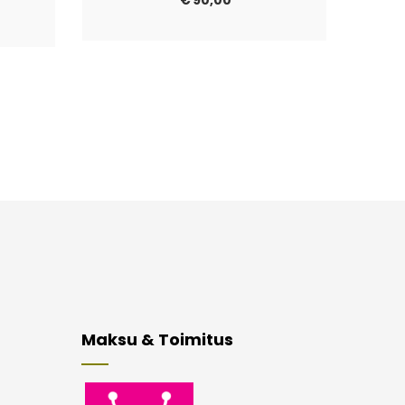
€
90,00
Maksu & Toimitus