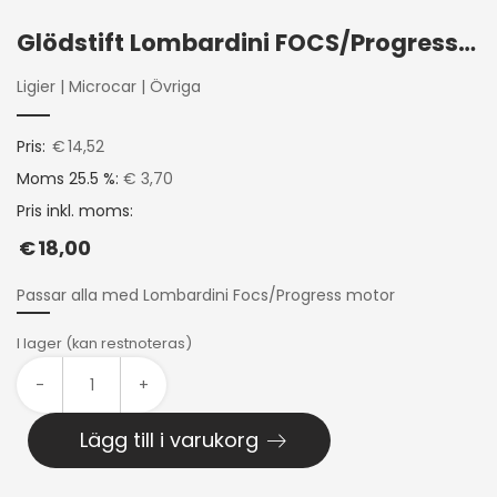
Glödstift Lombardini FOCS/Progress LDW502
Ligier
|
Microcar
|
Övriga
Pris:
€
14,52
Moms 25.5 %:
€ 3,70
Pris inkl. moms:
€
18,00
Passar alla med Lombardini Focs/Progress motor
I lager (kan restnoteras)
-
+
Lägg till i varukorg