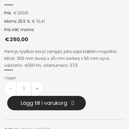
Pris:
€
201,61
Moms 25.5 %:
€ 51,41
Pris inkl. moms:
€
250,00
Pieni ja tyylikäs kevyt ramppi, joka sopii kaikkiin mopoihin.
Mitat: 300 mm leveä x 45 mm korkea x 56 mm syvä,
valoteho: 4000 lm, viitenumero: 37,5
I lager
-
+
Lägg till i varukorg