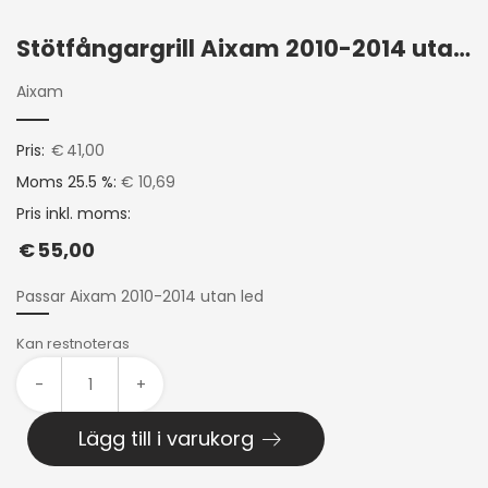
Stötfångargrill Aixam 2010-2014 utan led
Aixam
Pris:
€
41,00
Moms 25.5 %:
€ 10,69
Pris inkl. moms:
€
55,00
Passar Aixam 2010-2014 utan led
Kan restnoteras
-
+
Lägg till i varukorg