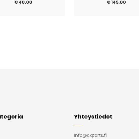
€
40,00
€
145,00
tegoria
Yhteystiedot
Info@axparts.fi