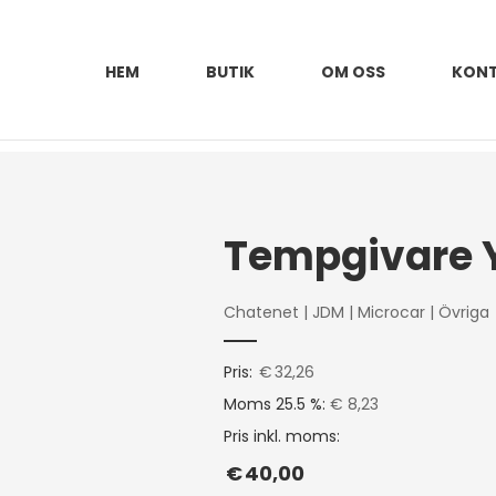
HEM
BUTIK
OM OSS
KON
Tempgivare
Chatenet
|
JDM
|
Microcar
|
Övriga
Pris:
€
32,26
Moms 25.5 %:
€ 8,23
Pris inkl. moms:
€
40,00