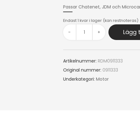
Passar Chatenet, JDM och Microc
Endast 1 kvar i lager (kan restnoteras)
Lägg t
-
+
Artikelnummer:
RDM0911333
Original nummer:
0911333
Underkategori:
Motor