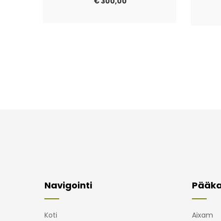
€
300,00
Navigointi
Pääka
Koti
Aixam