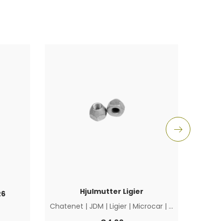
Hjulmutter Ligier
26
Olj
Chatenet
|
JDM
|
Ligier
|
Microcar
|
Övriga
Chat