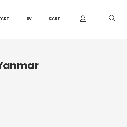
TAKT
SV
CART
 Yanmar