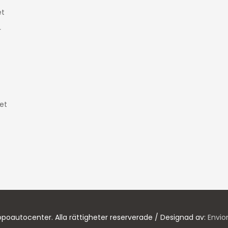
t
r
et
poautocenter. Alla rättigheter reserverade / Designad av:
Envio