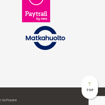
TOP
n Software