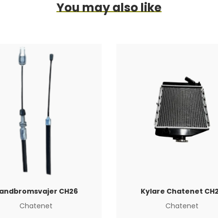
You may also like
andbromsvajer CH26
Kylare Chatenet CH
Chatenet
Chatenet