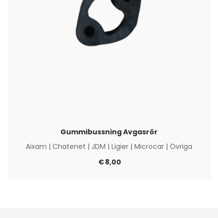
Gummibussning Avgasrör
Aixam
|
Chatenet
|
JDM
|
Ligier
|
Microcar
|
Övriga
€
8,00