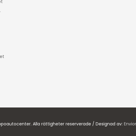
t
r
et
poautocenter. Alla rättigheter reserverade / Designad av:
Envio