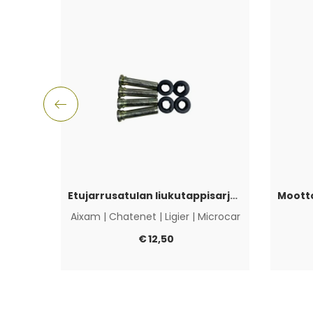
Etujarrusatulan liukutappisarja Aixam, Ligier, Microcar & Chatenet
Aixam
|
Chatenet
|
Ligier
|
Microcar
€
12,50