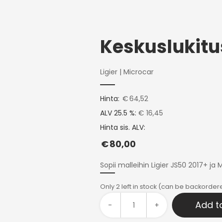
Ligier
|
Microcar
Hinta:
€
64,52
ALV 25.5 %:
€ 16,45
Hinta sis. ALV:
€
80,00
Sopii malleihin Ligier JS50 2017+ j
Only 2 left in stock (can be backorder
Add t
-
+