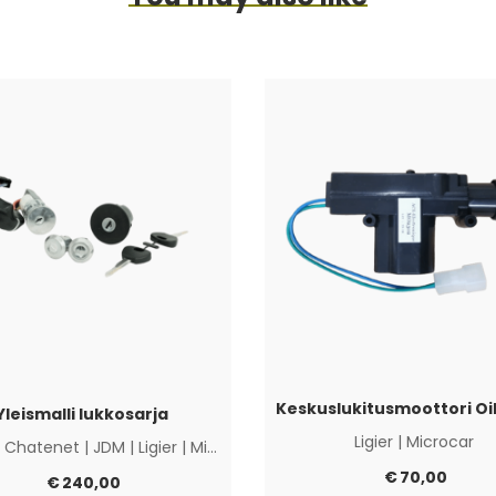
Yleismalli lukkosarja
Ligier
|
Microcar
|
Chatenet
|
JDM
|
Ligier
|
Microcar
|
Muut
€
70,00
€
240,00