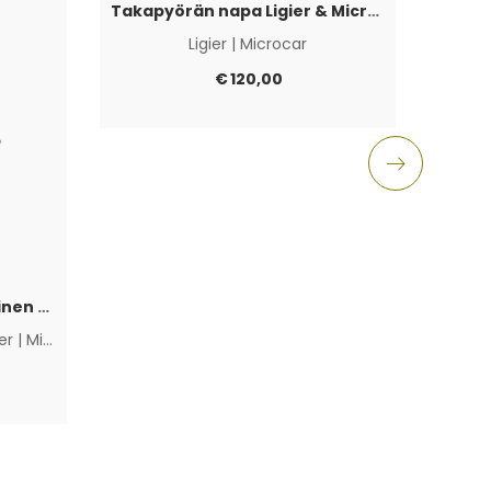
Takapyörän napa Ligier & Microcar 4×100
Ligier
|
Microcar
Aixam
€
120,00
Polttoainepumppu sähköinen Lombardini Progress / DCI / FOCS
ier
|
Microcar
|
Muut