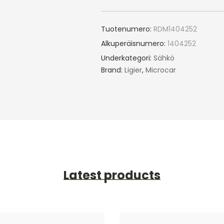
Tuotenumero:
RDM1404252
Alkuperäisnumero:
1404252
Underkategori:
Sähkö
Brand:
Ligier
,
Microcar
Latest products