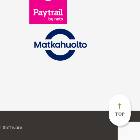
TOP
n Software