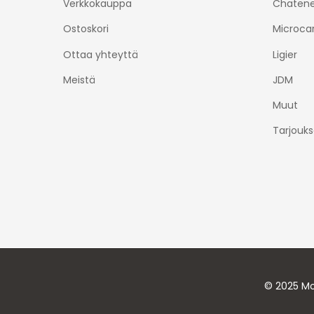
Verkkokauppa
Chatene
Ostoskori
Microca
Ottaa yhteyttä
Ligier
Meistä
JDM
Muut
Tarjouks
© 2025 Mo