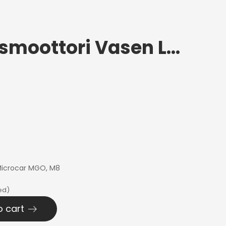
Keskuslukitusmoottori Vasen Ligier/Microcar
a Microcar MGO, M8
ed)
o cart