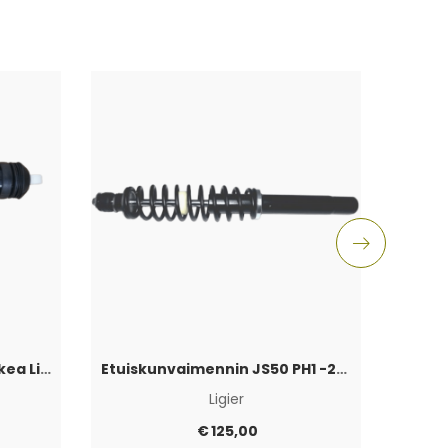
Ulkoi
Keskuslukitusmoottori Oikea Ligier/Microcar
Etuiskunvaimennin JS50 PH1 -2017
Ligier
€
125,00