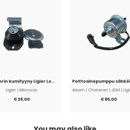
Moottorin kumityyny Ligier Lombardini Progress / DCI
Ligier
|
Microcar
Aixam
|
Chatenet
|
JDM
|
Lig
€
25,00
€
65,00
You may also like