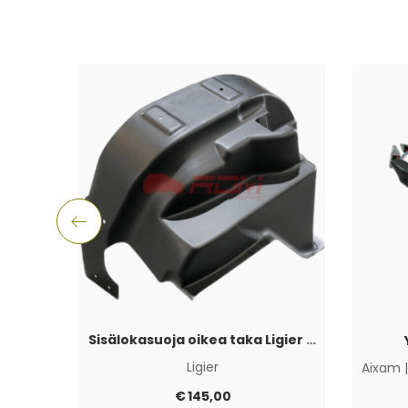
Sisälokasuoja oikea taka Ligier JS50 2017+
Ligier
Aixam
€
145,00