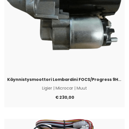
Käynnistysmoottori Lombardini FOCS/Progress 9H/29,5mm
Ligier
|
Microcar
|
Muut
€
230,00