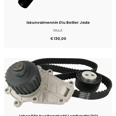
Iskunvaimennin Etu Bellier Jade
Muut
€
130,00
Jakopään huoltopaketti Lombardini DCI