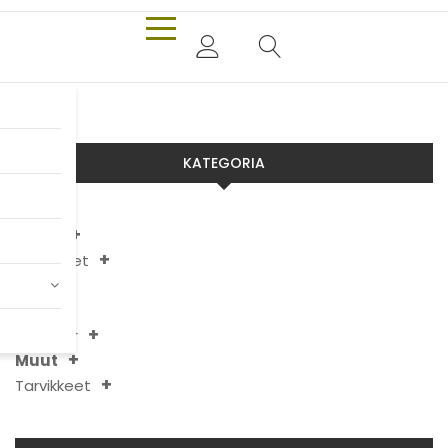
KATEGORIA
Aixam
Chatenet
JDM
Ligier
Microcar
Muut
Tarvikkeet