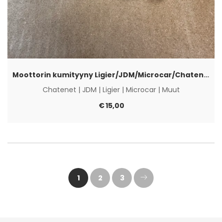
Moottorin kumityyny Ligier/JDM/Microcar/Chatenet CH26
Chatenet
|
JDM
|
Ligier
|
Microcar
|
Muut
€
15,00
1
2
3