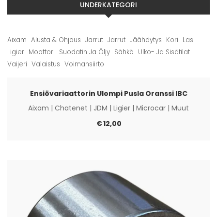
UNDERKATEGORI
Aixam
Alusta & Ohjaus
Jarrut
Jarrut
Jäähdytys
Kori
Lasi
Ligier
Moottori
Suodatin Ja Öljy
Sähkö
Ulko- Ja Sisätilat
Vaijeri
Valaistus
Voimansiirto
Ensiövariaattorin Ulompi Pusla Oranssi IBC
Aixam
|
Chatenet
|
JDM
|
Ligier
|
Microcar
|
Muut
€
12,00