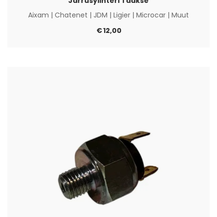
Jarrusylinteri Taakse
Aixam
|
Chatenet
|
JDM
|
Ligier
|
Microcar
|
Muut
€
12,00