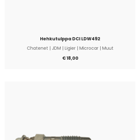
Hehkutulppa DCI LDW492
Chatenet
|
JDM
|
Ligier
|
Microcar
|
Muut
€
18,00