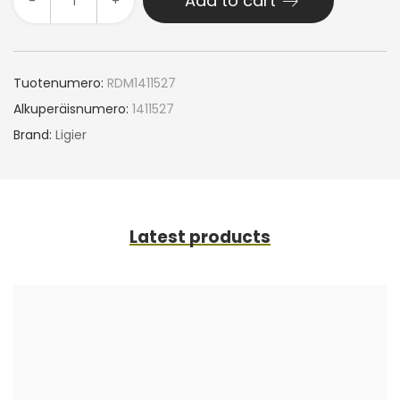
Add to cart
-
+
Tuotenumero:
RDM1411527
Alkuperäisnumero:
1411527
Brand:
Ligier
Latest products