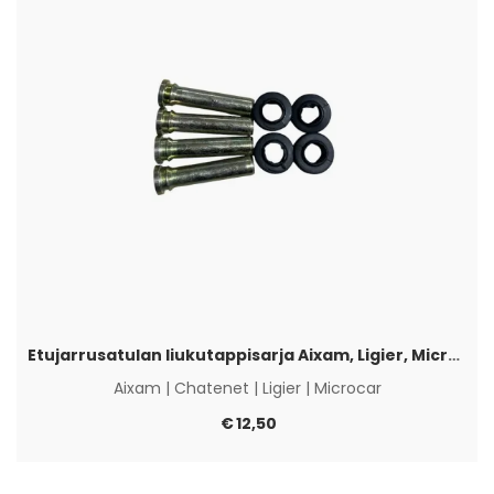
Etujarrusatulan liukutappisarja Aixam, Ligier, Microcar & Chatenet
Aixam
|
Chatenet
|
Ligier
|
Microcar
€
12,50