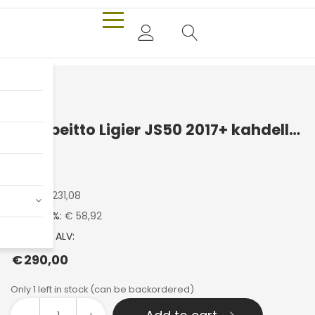
Konepeitto Ligier JS50 2017+ kahdella pyyhkijällä
Ligier
Hinta:
€
231,08
ALV 25.5 %:
€ 58,92
Hinta sis. ALV:
€
290,00
Only 1 left in stock (can be backordered)