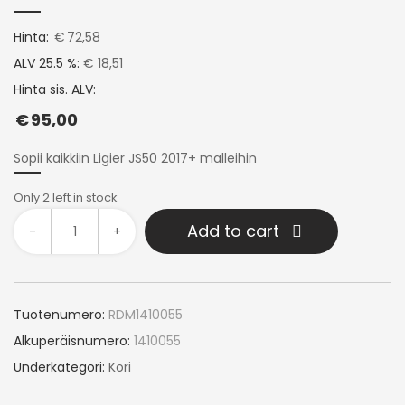
Hinta:
€
72,58
ALV 25.5 %:
€ 18,51
Hinta sis. ALV:
€
95,00
Sopii kaikkiin Ligier JS50 2017+ malleihin
Only 2 left in stock
Add to cart
-
+
Tuotenumero:
RDM1410055
Alkuperäisnumero:
1410055
Underkategori:
Kori