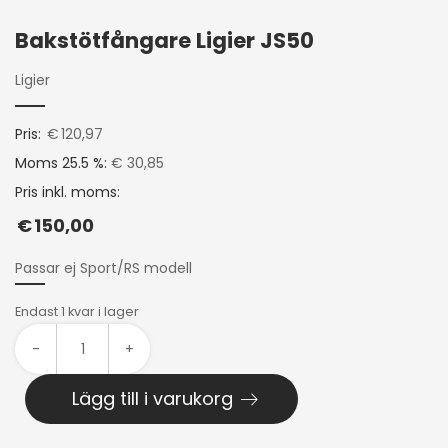
Bakstötfångare Ligier JS50
Ligier
Pris:
€
120,97
Moms 25.5 %:
€ 30,85
Pris inkl. moms:
€
150,00
Passar ej Sport/RS modell
Endast 1 kvar i lager
-
+
Lägg till i varukorg