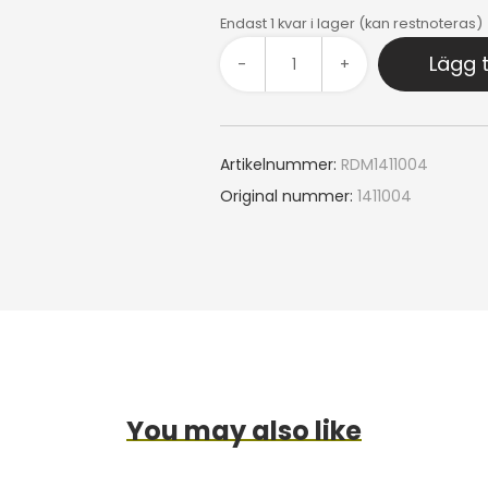
Endast 1 kvar i lager (kan restnoteras)
Lägg t
-
+
Artikelnummer:
RDM1411004
Original nummer:
1411004
You may also like