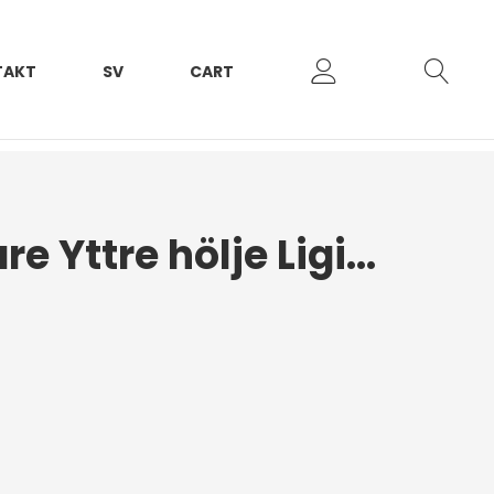
TAKT
SV
CART
Bakstötfångare Yttre hölje Ligier JS50 2017+