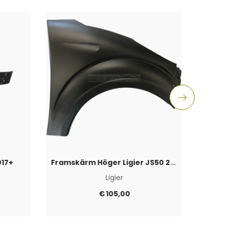
017+
Framskärm Höger Ligier JS50 2017+
Ligier
€
105,00