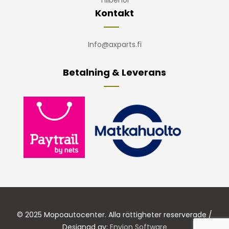
Tillbehör
Kontakt
Info@axparts.fi
Betalning & Leverans
© 2025 Mopoautocenter. Alla rättigheter reserverade /
Designad av:
Envion Software