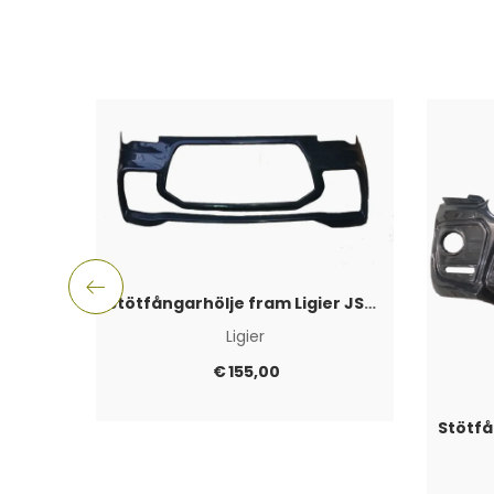
Stötfångarhölje fram Ligier JS50 Sport -2017
Ligier
€
155,00