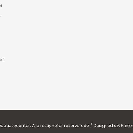
t
r
et
poautocenter. Alla rättigheter reserverade / Designad av:
Envio