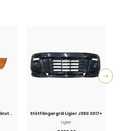
Reflex framskärm svart vänster Ligier JS50 2017+
Stötfångargrill Ligier JS50 2017+
Bak
Ligier