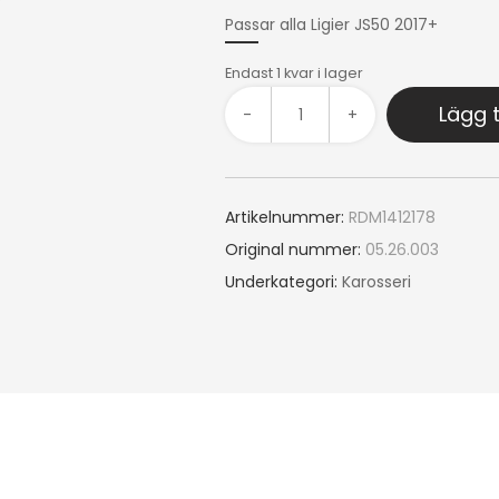
Passar alla Ligier JS50 2017+
Endast 1 kvar i lager
Lägg t
-
+
Artikelnummer:
RDM1412178
Original nummer:
05.26.003
Underkategori:
Karosseri