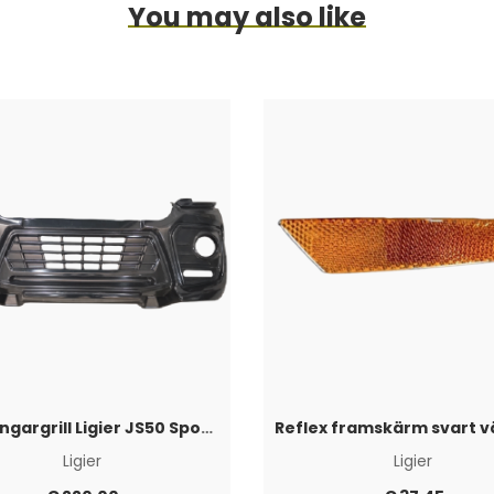
You may also like
Stötfångargrill Ligier JS50 Sport 2017+
Ligier
Ligier