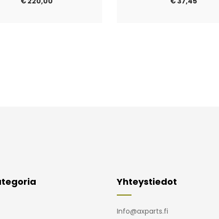
€
220,00
€
37,45
tegoria
Yhteystiedot
Info@axparts.fi