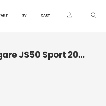
TAKT
SV
CART
Framstötfångare JS50 Sport 2017+