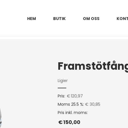
HEM
BUTIK
OM OSS
KON
Ligier
Pris:
€
120,97
Moms 25.5 %:
€ 30,85
Pris inkl. moms:
€
150,00