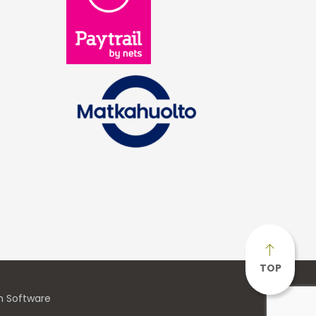
TOP
n Software