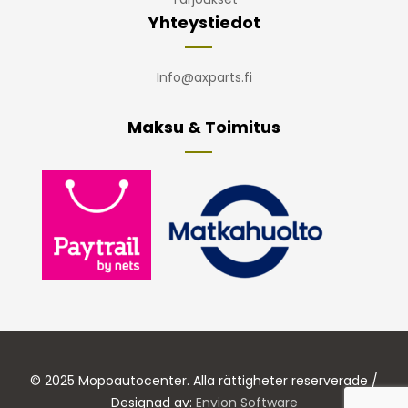
Yhteystiedot
Info@axparts.fi
Maksu & Toimitus
© 2025 Mopoautocenter. Alla rättigheter reserverade /
Designad av:
Envion Software