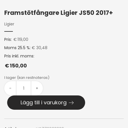
Framstötfångare Ligier JS50 2017+
Ligier
Pris:
€
119,00
Moms 25.5 %:
€ 30,48
Pris inkl. moms:
€
150,00
I lager (kan restnoteras)
-
+
Lägg till i varukorg