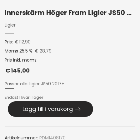
Innerskärm Höger Fram Ligier JS50 2017+
Ligier
Pris:
€
112,90
Moms 25.5 %:
€ 28,79
Pris inkl. moms:
€
145,00
Passar alla Ligier JS50 2017+
Endast 1 kvar i lager
Lägg till i varukorg
Artikelnummer:
RDM1408170