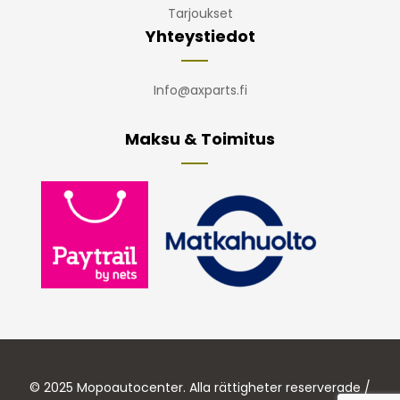
Tarjoukset
Yhteystiedot
Info@axparts.fi
Maksu & Toimitus
© 2025 Mopoautocenter. Alla rättigheter reserverade /