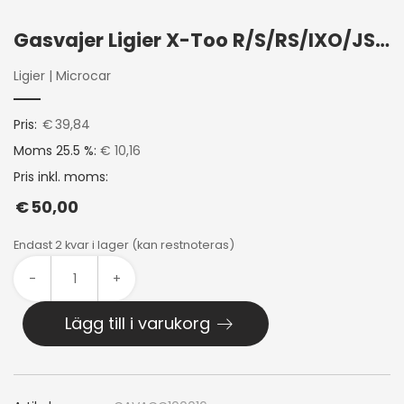
Gasvajer Ligier X-Too R/S/RS/IXO/JS50 Microcar MGO 3/4/5 Lombardini Progress
Ligier
|
Microcar
Pris:
€
39,84
Moms 25.5 %:
€ 10,16
Pris inkl. moms:
€
50,00
Endast 2 kvar i lager (kan restnoteras)
-
+
Lägg till i varukorg