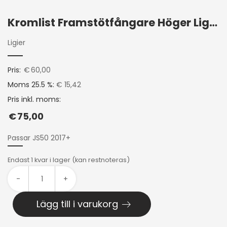
Kromlist Framstötfångare Höger Ligier JS50 2017+
Ligier
Pris:
€
60,00
Moms 25.5 %:
€ 15,42
Pris inkl. moms:
€
75,00
Passar JS50 2017+
Endast 1 kvar i lager (kan restnoteras)
-
+
Lägg till i varukorg