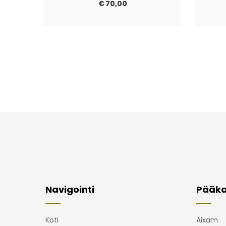
€
70,00
Navigointi
Pääka
Koti
Aixam