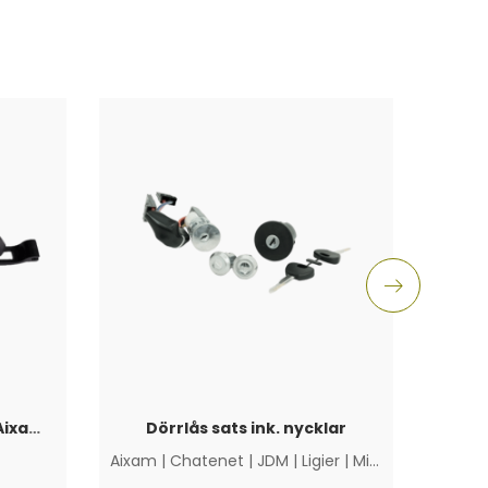
Inre d
Dörrhandtag Yttre Svart Aixam 2010+
Dörrlås sats ink. nycklar
Aixam
|
Chatenet
|
JDM
|
Ligier
|
Microcar
|
Övriga