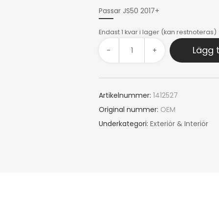
Passar JS50 2017+
Endast 1 kvar i lager (kan restnoteras)
Lägg t
-
+
Artikelnummer:
1412527
Original nummer:
OEM
Underkategori:
Exteriör & Interiör