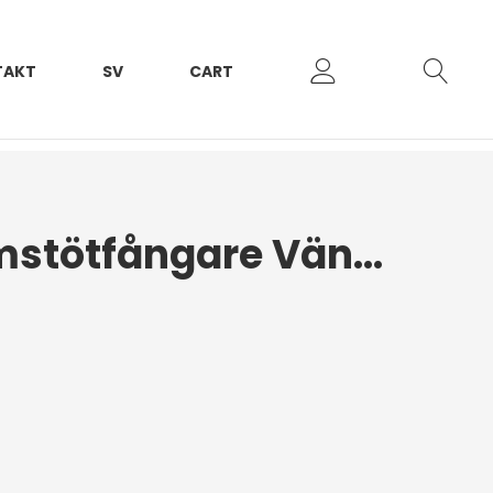
TAKT
SV
CART
Kromlist Framstötfångare Vänster Ligier JS50 2017+