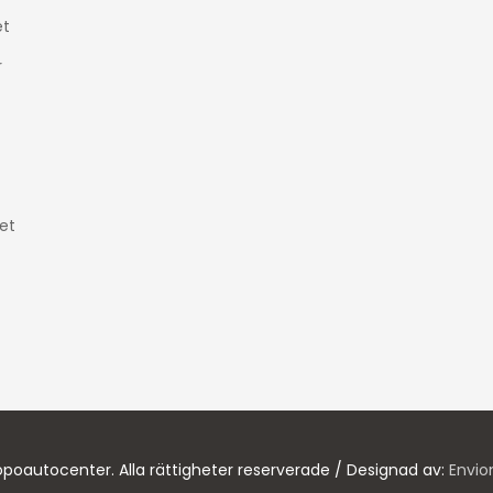
t
r
et
poautocenter. Alla rättigheter reserverade / Designad av:
Envio