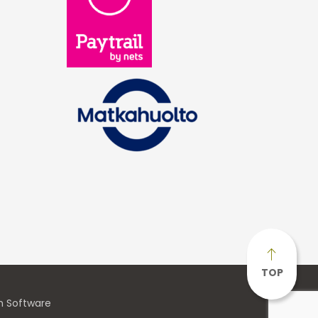
TOP
n Software