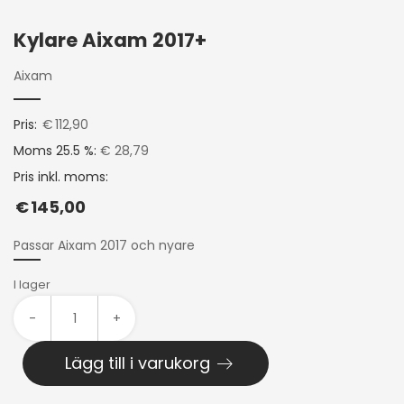
Kylare Aixam 2017+
Aixam
Pris:
€
112,90
Moms 25.5 %:
€ 28,79
Pris inkl. moms:
€
145,00
Passar Aixam 2017 och nyare
I lager
-
+
Lägg till i varukorg