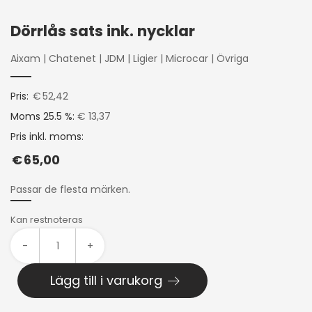
Dörrlås sats ink. nycklar
Aixam
|
Chatenet
|
JDM
|
Ligier
|
Microcar
|
Övriga
Pris:
€
52,42
Moms 25.5 %:
€ 13,37
Pris inkl. moms:
€
65,00
Passar de flesta märken.
Kan restnoteras
-
+
Lägg till i varukorg