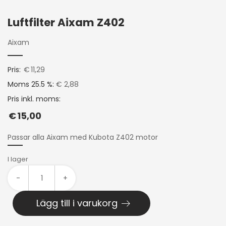
Luftfilter Aixam Z402
Aixam
Pris:
€
11,29
Moms 25.5 %:
€ 2,88
Pris inkl. moms:
€
15,00
Passar alla Aixam med Kubota Z402 motor
I lager
-
+
Lägg till i varukorg