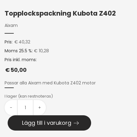
Topplockspackning Kubota Z402
Aixam
Pris:
€
40,32
Moms 25.5 %:
€ 10,28
Pris inkl. moms:
€
50,00
Passar alla Aixam med Kubota Z402 motor
I lager (kan restnoteras)
-
+
Lägg till i varukorg