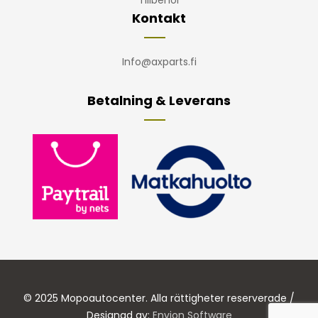
Tillbehör
Kontakt
Info@axparts.fi
Betalning & Leverans
© 2025 Mopoautocenter. Alla rättigheter reserverade /
Designad av:
Envion Software