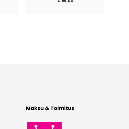
€
95,00
Maksu & Toimitus