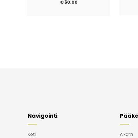
€
60,00
Navigointi
Pääka
Koti
Aixam