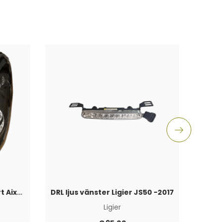
Strålkastare Vänster Svart Aixam 2008-2013
DRL ljus vänster Ligier JS50 -2017
Ligier