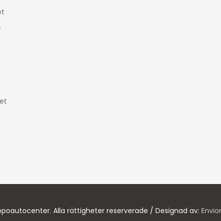
t
r
et
poautocenter. Alla rättigheter reserverade / Designad av:
Envio