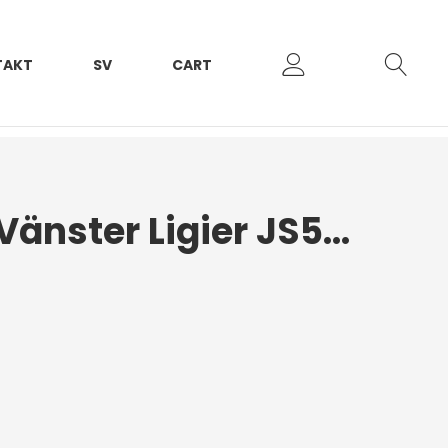
TAKT
SV
CART
Strålkastare Vänster Ligier JS50 -2017/IXO