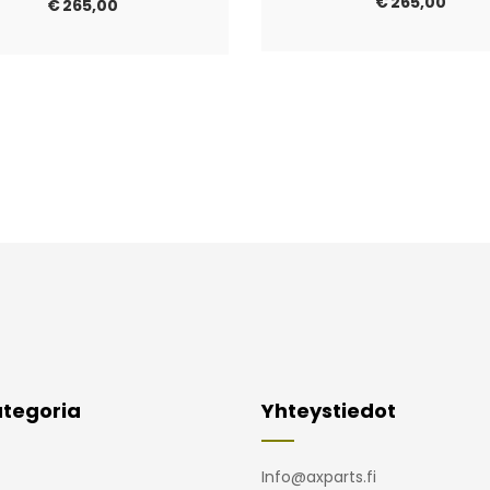
€
265,00
€
265,00
tegoria
Yhteystiedot
Info@axparts.fi