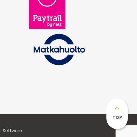
TOP
n Software