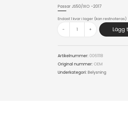
Passar JS50/IXO -2017
Endast 1 kvar i lager (kan restnoteras)
Lägg t
-
+
Artikelnummer:
0061118
Original nummer:
OEM
Underkategori:
Belysning