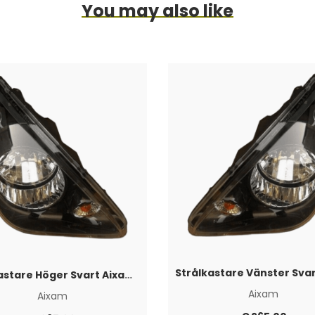
You may also like
Strålkastare Höger Svart Aixam 2008-2013
Aixam
Aixam