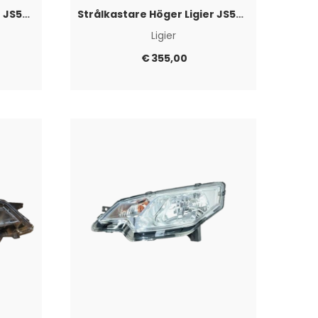
Strålkastare Höger Ligier JS50 2017+
Strålkastare Höger Ligier JS50 -2017/IXO
Ligier
€
355,00