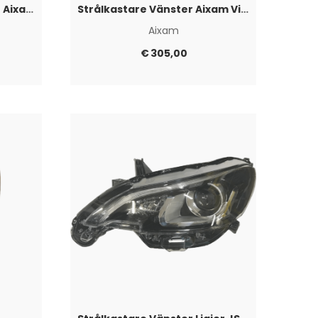
Strålkastare Höger Svart Aixam Vision 2014+
Strålkastare Vänster Aixam Vison 2014+
Aixam
€
305,00