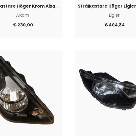
Strålkastare Höger Krom Aixam 2008-2013
Aixam
Ligier
€
230,00
€
404,84