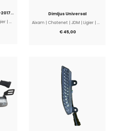
Dimljus Led Aixam/Ligier -2017/Chatenet
Dimljus Universal
gier
|
Microcar
|
Övriga
Aixam
|
Chatenet
|
JDM
|
Ligier
|
Microcar
|
Övrig
€
45,00