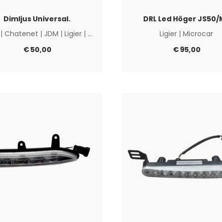
Dimljus Universal.
DRL Led Höger JS50/
|
Chatenet
|
JDM
|
Ligier
|
Microcar
|
Övriga
Ligier
|
Microcar
€
50,00
€
95,00