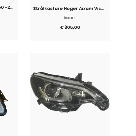
DRL ljus vänster Ligier JS50 -2017
Strålkastare Höger Aixam Vison 2014+
Aixam
€
305,00