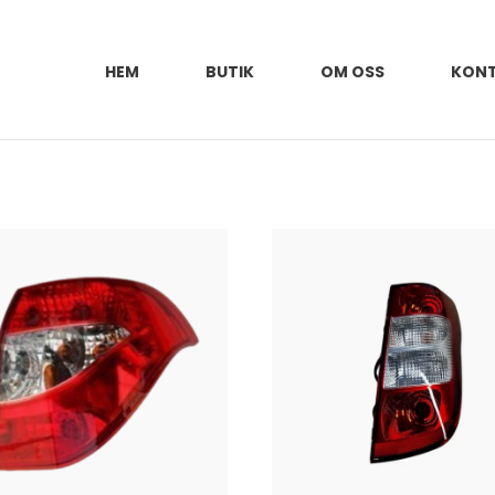
HEM
BUTIK
OM OSS
KON