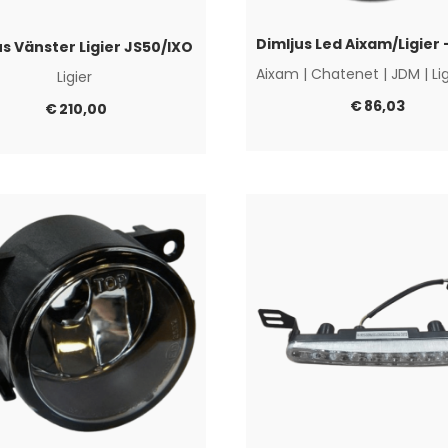
us Vänster Ligier JS50/IXO
Aixam
|
Chatenet
|
JDM
|
Li
Ligier
€
86,03
€
210,00