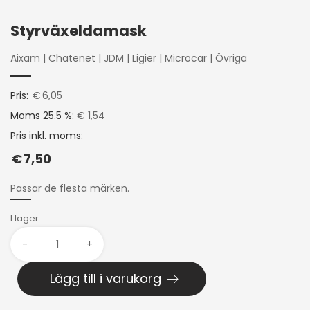
Styrväxeldamask
Aixam
|
Chatenet
|
JDM
|
Ligier
|
Microcar
|
Övriga
Pris:
€
6,05
Moms 25.5 %:
€ 1,54
Pris inkl. moms:
€
7,50
Passar de flesta märken.
I lager
-
+
Lägg till i varukorg