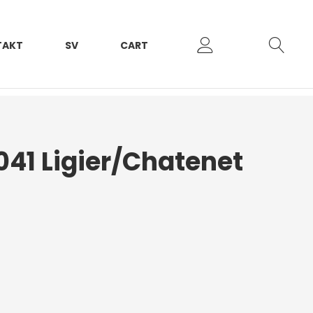
TAKT
SV
CART
041 Ligier/Chatenet