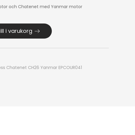
 motor och Chatenet med Yanmar motor
ill i varukorg
gress Chatenet CH26 Yanmar EPCOUR041