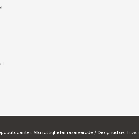
t
r
et
poautocenter. Alla rättigheter reserverade / Designad av:
Envio