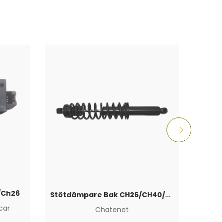
0/Ch26
Stötdämpare Bak CH26/CH40/CH46
car
Chatenet
Aixam