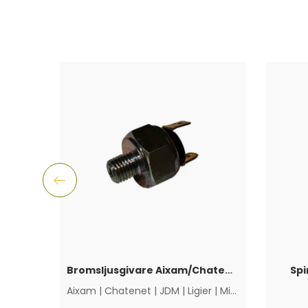
Bromsljusgivare Aixam/Chatenet/Grecav/JDM/Ligier
Spi
Aixam
|
Chatenet
|
JDM
|
Ligier
|
Microcar
|
Övriga