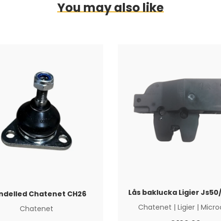
You may also like
Lås baklucka Ligier Js5
ndelled Chatenet CH26
Chatenet
|
Ligier
|
Micro
Chatenet