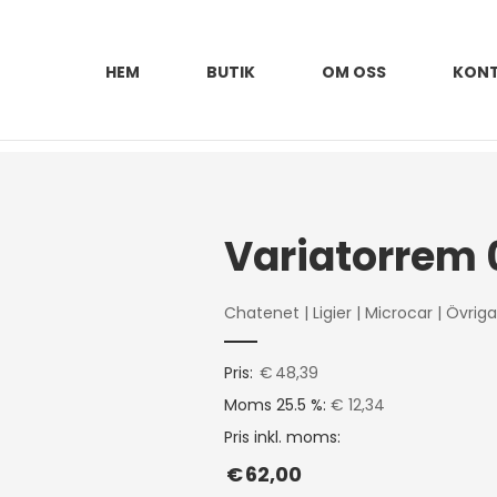
HEM
BUTIK
OM OSS
KON
Variatorrem 
Chatenet
|
Ligier
|
Microcar
|
Övriga
Pris:
€
48,39
Moms 25.5 %:
€ 12,34
Pris inkl. moms:
€
62,00