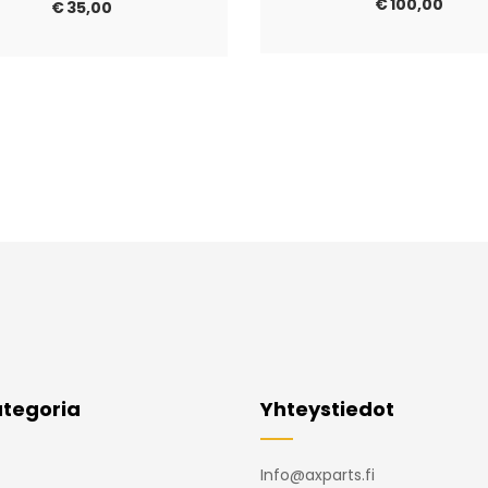
€
100,00
€
35,00
tegoria
Yhteystiedot
Info@axparts.fi