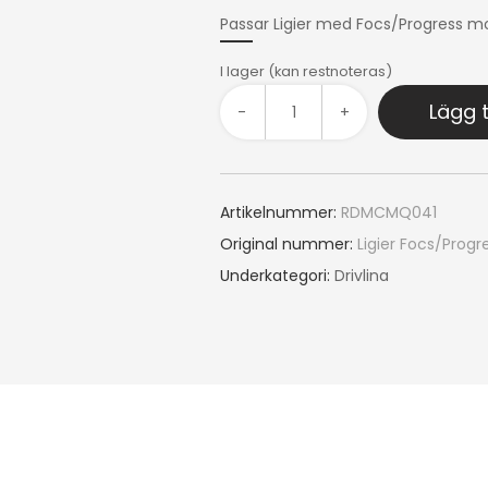
Passar Ligier med Focs/Progress
I lager (kan restnoteras)
Lägg t
-
+
Artikelnummer:
RDMCMQ041
Original nummer:
Ligier Focs/Pro
Underkategori:
Drivlina