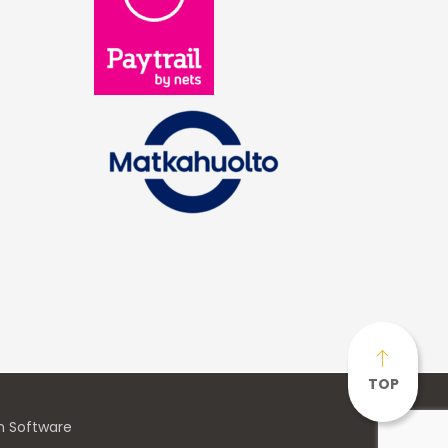
TOP
n Software