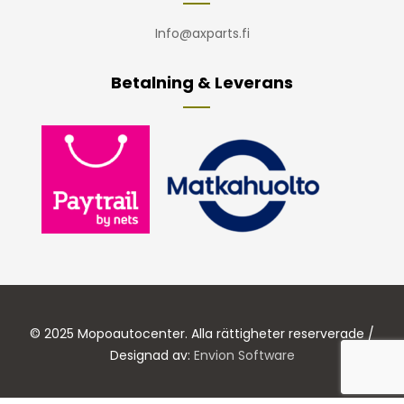
Info@axparts.fi
Betalning & Leverans
© 2025 Mopoautocenter. Alla rättigheter reserverade /
Designad av:
Envion Software