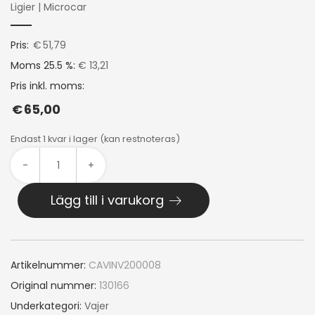
Ligier
|
Microcar
Pris:
€
51,79
Moms 25.5 %:
€ 13,21
Pris inkl. moms:
€
65,00
Endast 1 kvar i lager (kan restnoteras)
-
+
Lägg till i varukorg
Artikelnummer:
CAVINV200008
Original nummer:
130166
Underkategori:
Vajer