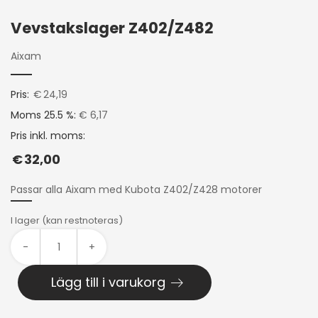
Vevstakslager Z402/Z482
Aixam
Pris:
€
24,19
Moms 25.5 %:
€ 6,17
Pris inkl. moms:
€
32,00
Passar alla Aixam med Kubota Z402/Z428 motorer
I lager (kan restnoteras)
-
+
Lägg till i varukorg