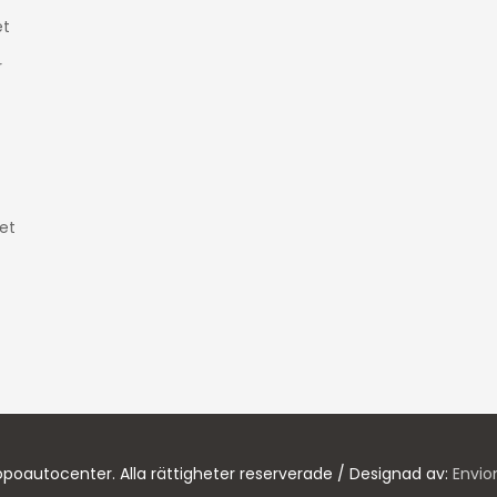
t
r
et
poautocenter. Alla rättigheter reserverade / Designad av:
Envio