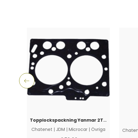
Topplockspackning Yanmar 2TNE68
Chatenet
|
JDM
|
Microcar
|
Övriga
Chaten