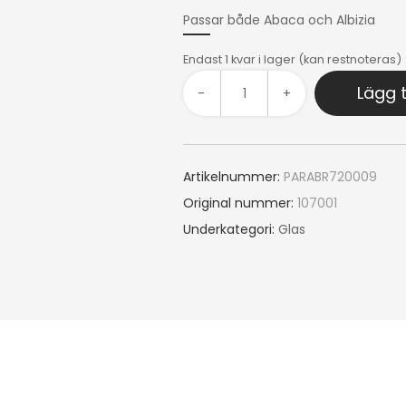
Passar både Abaca och Albizia
Endast 1 kvar i lager (kan restnoteras)
Lägg t
-
+
Artikelnummer:
PARABR720009
Original nummer:
107001
Underkategori:
Glas