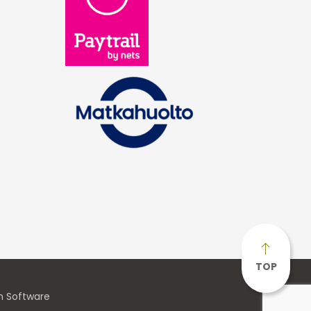
TOP
n Software