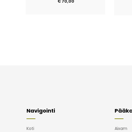
€
70,00
Navigointi
Pääka
Koti
Aixam