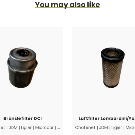
You may also like
Bränslefilter DCI
Luftfilter Lombardini/Y
et
|
JDM
|
Ligier
|
Microcar
|
Övriga
Chatenet
|
JDM
|
Ligier
|
Micr