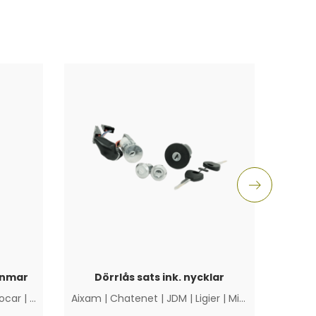
anmar
Dörrlås sats ink. nycklar
ocar
|
Övriga
Aixam
|
Chatenet
|
JDM
|
Ligier
|
Microcar
|
Övriga
Chat