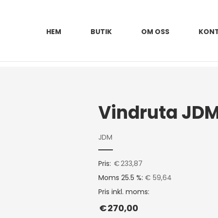
HEM
BUTIK
OM OSS
KON
Vindruta JDM
JDM
Pris:
€
233,87
Moms 25.5 %:
€ 59,64
Pris inkl. moms:
€
270,00