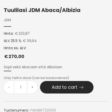
Tuulilasi JDM Abaca/Albizia
JDM
Hinta:
€
233,87
ALV 25.5 %:
€ 59,64
Hinta sis. ALV:
€
270,00
Sopii sekä Abacaan että Albiziaan
Only 1 left in stock (can be backordered)
Add to cart
-
+
Tuotenumero:
PARABR720009