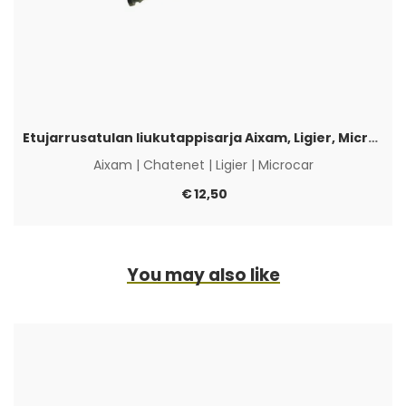
Etujarrusatulan liukutappisarja Aixam, Ligier, Microcar & Chatenet
Aixam
|
Chatenet
|
Ligier
|
Microcar
€
12,50
You may also like