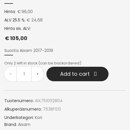
Hinta:
€
96,00
ALV 25.5 %:
€ 24,68
Hinta sis. ALV:
€
105,00
Suorita Aixam 2017-2019
Only 2 left in stock (can be backordered)
Add to cart
-
+
Tuotenumero:
AIX751002804
Alkuperäisnumero:
763BF013
Underkategori:
Kori
Brand:
Aixam