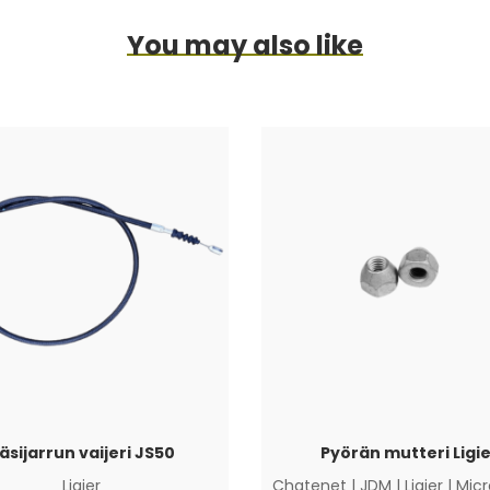
You may also like
äsijarrun vaijeri JS50
Pyörän mutteri Ligie
Ligier
Chatenet
|
JDM
|
Ligier
|
Micr