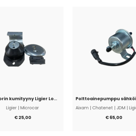
Moottorin kumityyny Ligier Lombardini Progress / DCI
Ligier
|
Microcar
Aixam
|
Chatenet
|
JDM
|
Lig
€
25,00
€
65,00