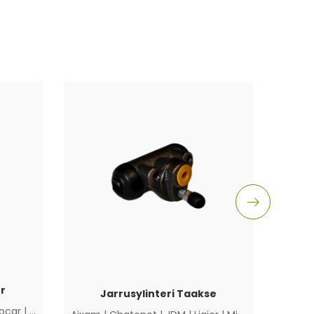
r
Jarrusylinteri Taakse
ocar
|
Muut