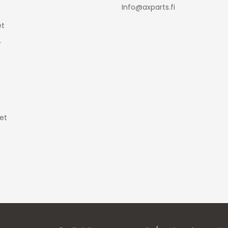
Info@axparts.fi
t
r
et