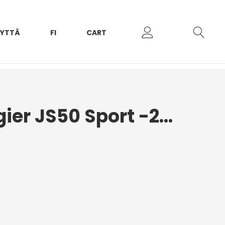
EYTTÄ
FI
CART
Etupuskuri Ligier JS50 Sport -2017