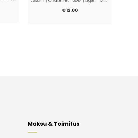
Aixam
|
Chatenet
|
JDM
|
Ligier
|
Microcar
|
Muut
Chate
€
12,00
Maksu & Toimitus