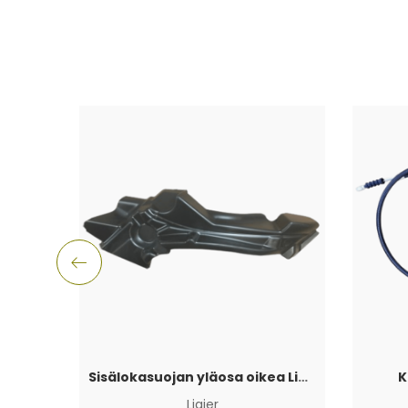
Sisälokasuojan yläosa oikea Ligier JS50 PH1 -2017
K
Ligier