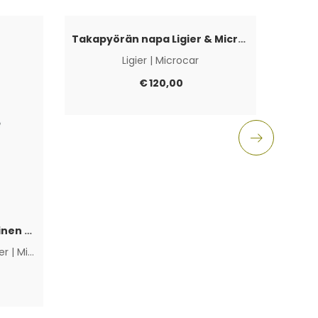
Takapyörän napa Ligier & Microcar 4×100
Ligier
|
Microcar
Aixam
€
120,00
Polttoainepumppu sähköinen Lombardini Progress / DCI / FOCS
ier
|
Microcar
|
Muut