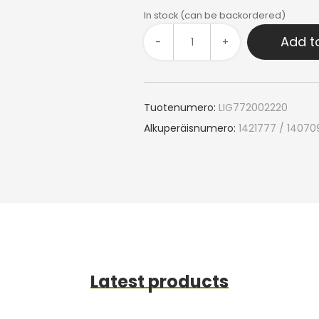
In stock (can be backordered)
Add t
-
+
Tuotenumero:
LIG772002220
Alkuperäisnumero:
1421777 / 14070
Latest products