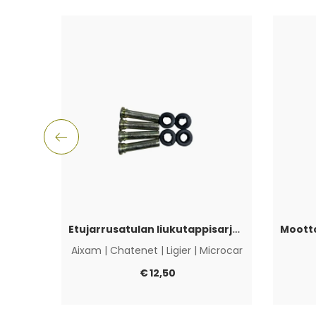
Etujarrusatulan liukutappisarja Aixam, Ligier, Microcar & Chatenet
Aixam
|
Chatenet
|
Ligier
|
Microcar
€
12,50