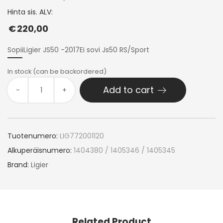
Hinta sis. ALV:
€
220,00
SopiiLigier JS50 -2017Ei sovi Js50 RS/Sport
In stock (can be backordered)
Add to cart
-
+
Tuotenumero:
LIG772001120
Alkuperäisnumero:
1404380 / 1405346 / 1405345
Brand:
Ligier
Related Product