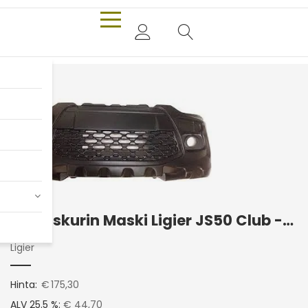
Etupuskurin Maski Ligier JS50 Club -2017
Ligier
Hinta:
€
175,30
ALV 25.5 %:
€ 44,70