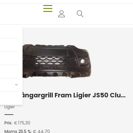
Stötfångargrill Fram Ligier JS50 Club -2017
Ligier
Pris:
€
175,30
Moms 25.5 %:
€ 44,70