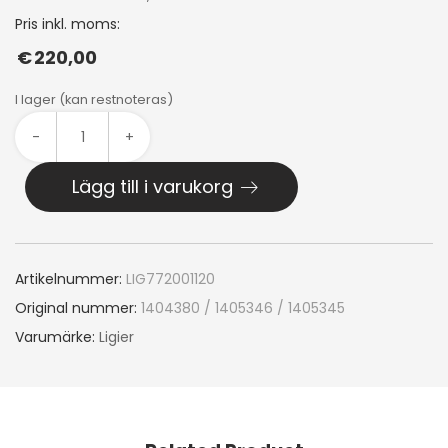
Pris inkl. moms:
€
220,00
I lager (kan restnoteras)
-
+
Lägg till i varukorg
Artikelnummer:
LIG772001120
Original nummer:
1404380 / 1405346 / 1405345
Varumärke:
Ligier