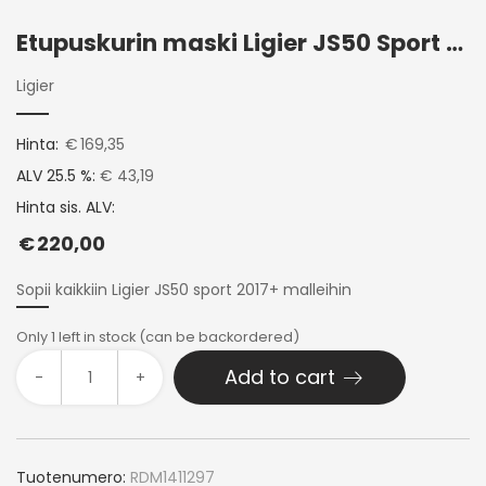
Etupuskurin maski Ligier JS50 Sport 2017+
Ligier
Hinta:
€
169,35
ALV 25.5 %:
€ 43,19
Hinta sis. ALV:
€
220,00
Sopii kaikkiin Ligier JS50 sport 2017+ malleihin
Only 1 left in stock (can be backordered)
Add to cart
-
+
Tuotenumero:
RDM1411297