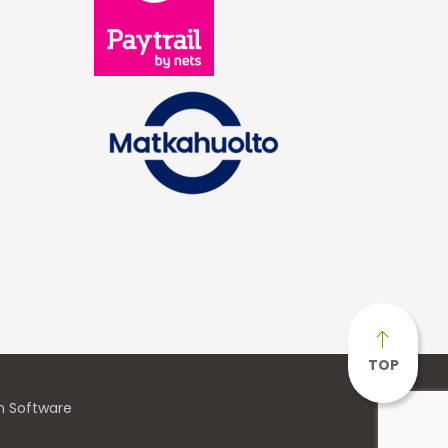
TOP
n Software