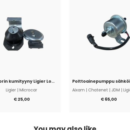
Moottorin kumityyny Ligier Lombardini Progress / DCI
Ligier
|
Microcar
Aixam
|
Chatenet
|
JDM
|
Lig
€
25,00
€
65,00
You may also like