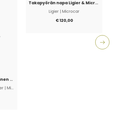
Takapyörän napa Ligier & Microcar 4×100
Ligier
|
Microcar
Aixam
€
120,00
Polttoainepumppu sähköinen Lombardini Progress / DCI / FOCS
ier
|
Microcar
|
Muut