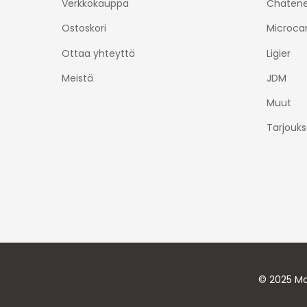
Verkkokauppa
Chatene
Ostoskori
Microca
Ottaa yhteyttä
Ligier
Meistä
JDM
Muut
Tarjouks
© 2025 Mo