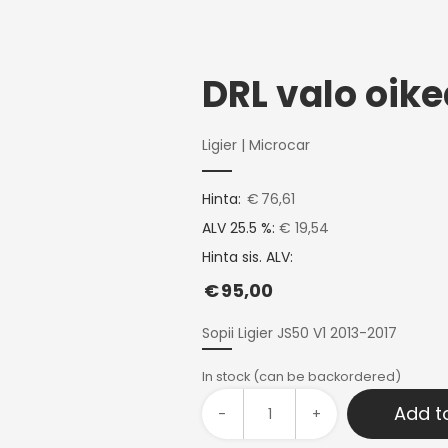
DRL valo oike
Ligier
|
Microcar
Hinta:
€
76,61
ALV 25.5 %:
€ 19,54
Hinta sis. ALV:
€
95,00
Sopii Ligier JS50 V1 2013-2017
In stock (can be backordered)
Add t
-
+