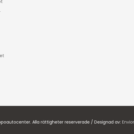
t
r
et
poautocenter. Alla rättigheter reserverade / Designad av:
Envio