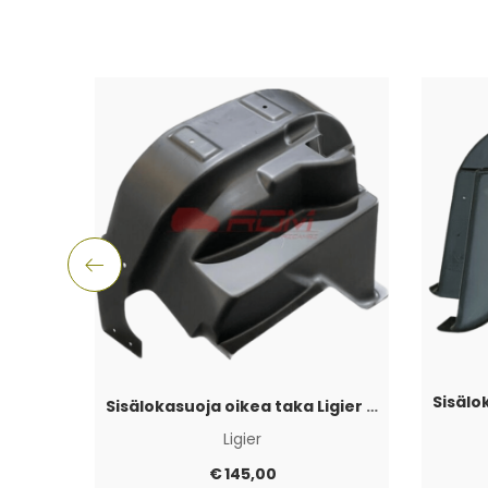
Sisälokasuoja oikea taka Ligier JS50 2017+
Ligier
€
145,00