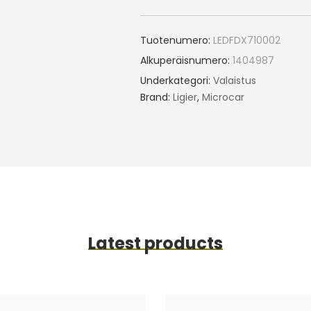
Tuotenumero:
LEDFDX710002
Alkuperäisnumero:
1404987
Underkategori:
Valaistus
Brand:
Ligier
,
Microcar
Latest products