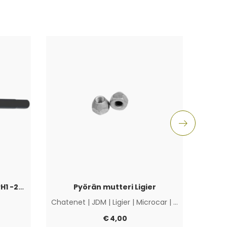
Etuiskunvaimennin JS50 PH1 -2017
Pyörän mutteri Ligier
Chatenet
|
JDM
|
Ligier
|
Microcar
|
Muut
C
€
4,00