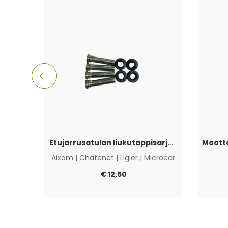
Etujarrusatulan liukutappisarja Aixam, Ligier, Microcar & Chatenet
Aixam
|
Chatenet
|
Ligier
|
Microcar
€
12,50