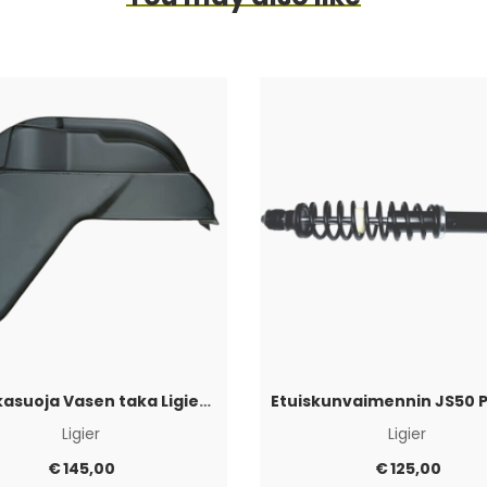
Sisälokasuoja Vasen taka Ligier JS50 2017+
Ligier
Ligier
€
145,00
€
125,00