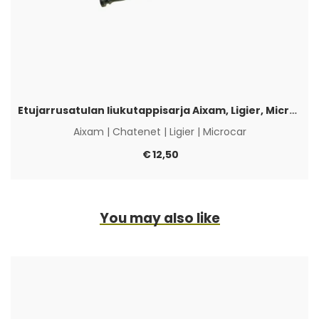
Etujarrusatulan liukutappisarja Aixam, Ligier, Microcar & Chatenet
Aixam
|
Chatenet
|
Ligier
|
Microcar
€
12,50
You may also like