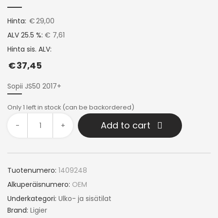
Hinta:
€
29,00
ALV 25.5 %:
€ 7,61
Hinta sis. ALV:
€
37,45
Sopii JS50 2017+
Only 1 left in stock (can be backordered)
Add to cart
-
+
Tuotenumero:
1409248
Alkuperäisnumero:
OEM
Underkategori:
Ulko- ja sisätilat
Brand:
Ligier