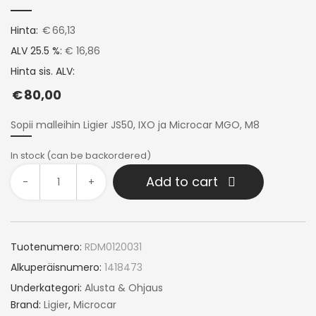
Hinta:
€
66,13
ALV 25.5 %:
€ 16,86
Hinta sis. ALV:
€
80,00
Sopii malleihin Ligier JS50, IXO ja Microcar MGO, M8
In stock (can be backordered)
Add to cart
-
+
Tuotenumero:
RDM0120031
Alkuperäisnumero:
1418473
Underkategori:
Alusta & Ohjaus
Brand:
Ligier
,
Microcar