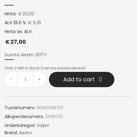
Hinta:
€
20,00
ALV 25.5 %:
€ 5,35
Hinta sis. ALV:
€
27,00
Suorita Aixam 2017+
Only 2 left in stock (can be backordered)
Add to cart
-
+
Tuotenumero:
RDM120BF021
Alkuperäisnumero:
120BF021
Underkategori:
Vaijeri
Brand:
Aixam