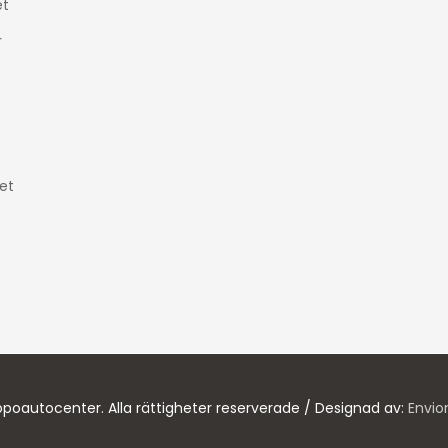
t
r
et
poautocenter. Alla rättigheter reserverade / Designad av:
Envio