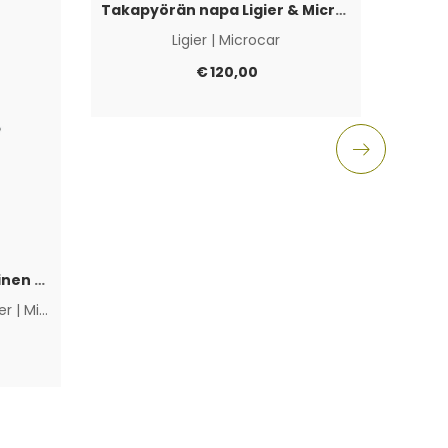
Takapyörän napa Ligier & Microcar 4×100
Ligier
|
Microcar
Aixam
€
120,00
Polttoainepumppu sähköinen Lombardini Progress / DCI / FOCS
ier
|
Microcar
|
Muut