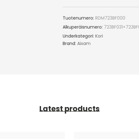
Tuotenumero:
RDM723BF000
Alkuperäisnumero:
723BF031+723BF
Underkategori:
Kori
Brand:
Aixam
Latest products