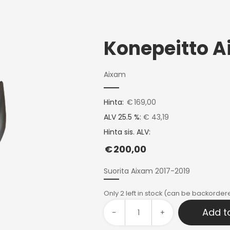
Aixam
Hinta:
€
169,00
ALV 25.5 %:
€ 43,19
Hinta sis. ALV:
€
200,00
Suorita Aixam 2017-2019
Only 2 left in stock (can be backorder
Add t
-
+