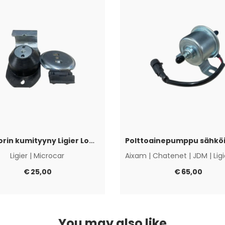
Moottorin kumityyny Ligier Lombardini Progress / DCI
Ligier
|
Microcar
Aixam
|
Chatenet
|
JDM
|
Lig
€
25,00
€
65,00
You may also like