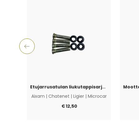
Etujarrusatulan liukutappisarja Aixam, Ligier, Microcar & Chatenet
Aixam
|
Chatenet
|
Ligier
|
Microcar
€
12,50