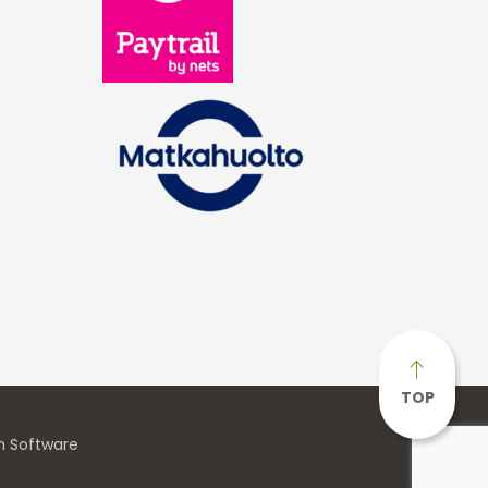
TOP
n Software