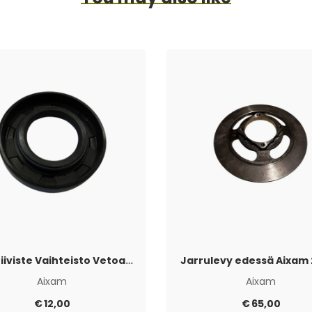
Akselitiiviste Vaihteisto Vetoakselin puoli Aixam
Jarrulevy edessä Aixam 
Aixam
Aixam
€
12,00
€
65,00