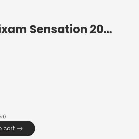
Konepeitto Aixam Sensation 2017+
ed)
o cart