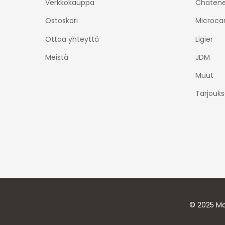
Verkkokauppa
Chatene
Ostoskori
Microca
Ottaa yhteyttä
Ligier
Meistä
JDM
Muut
Tarjouks
© 2025 Mo