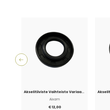
Akselitiiviste Vaihteisto Variaattorin puoli Aixam
Aixam
€
12,00