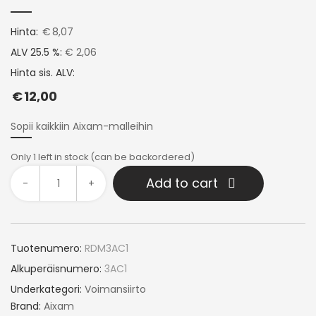
Hinta:
€
8,07
ALV 25.5 %:
€ 2,06
Hinta sis. ALV:
€
12,00
Sopii kaikkiin Aixam-malleihin
Only 1 left in stock (can be backordered)
Add to cart
-
+
Tuotenumero:
RDM3AC1
Alkuperäisnumero:
3AC1
Underkategori:
Voimansiirto
Brand:
Aixam