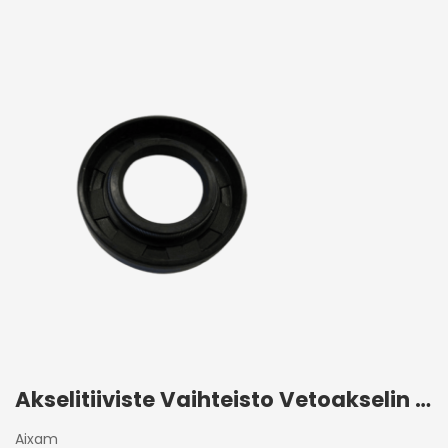
Akselitiiviste Vaihteisto Vetoakselin puoli Aixam
Aixam