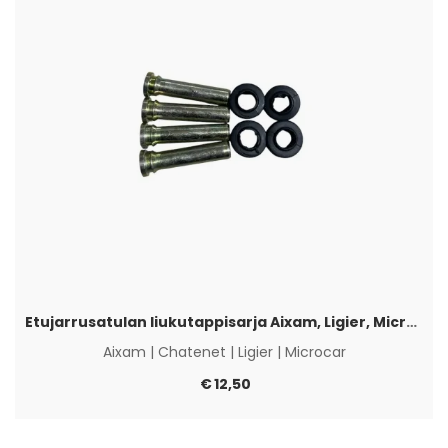
Etujarrusatulan liukutappisarja Aixam, Ligier, Microcar & Chatenet
Aixam
|
Chatenet
|
Ligier
|
Microcar
€
12,50