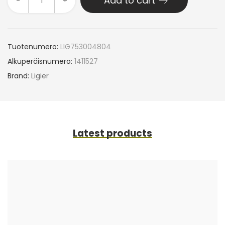
Add to cart
-
+
Tuotenumero:
LIG753004804
Alkuperäisnumero:
1411527
Brand:
Ligier
Latest products