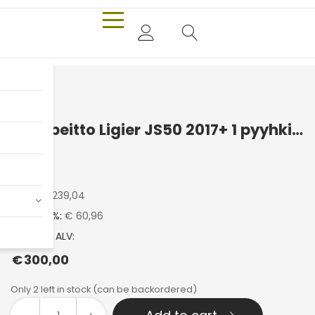
Konepeitto Ligier JS50 2017+ 1 pyyhkijä
Ligier
Hinta:
€
239,04
ALV 25.5 %:
€ 60,96
Hinta sis. ALV:
€
300,00
Only 2 left in stock (can be backordered)