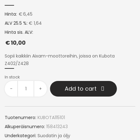
Hinta:
€
6,45
ALV 25.5 %:
€ 1,64
Hinta sis. ALV:
€
10,00
Sopii kaikkiin Aixam-moottoreihin, joissa on Kubota
Z402/Z428
In stock
Add to cart
-
+
Tuotenumero:
KUBOTA115101
Alkuperäisnumero:
158413243
Underkategori:
Suodatin ja öljy