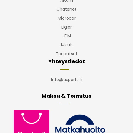
Aixam
Chatenet
Microcar
Ligier
JDM
Muut
Tarjoukset
Yhteystiedot
Info@axparts.fi
Maksu & Toimitus